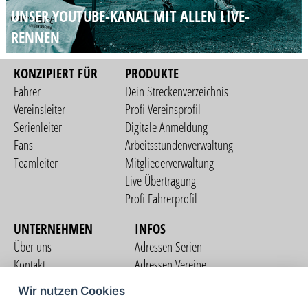
UNSER YOUTUBE-KANAL
MIT ALLEN LIVE-
RENNEN
KONZIPIERT FÜR
PRODUKTE
Fahrer
Dein Streckenverzeichnis
Vereinsleiter
Profi Vereinsprofil
Serienleiter
Digitale Anmeldung
Fans
Arbeitsstundenverwaltung
Teamleiter
Mitgliederverwaltung
Live Übertragung
Profi Fahrerprofil
UNTERNEHMEN
INFOS
Über uns
Adressen Serien
Kontakt
Adressen Vereine
Nutzungsbedingungen
Adressen Teams
Wir nutzen Cookies
Datenschutzerklärung
Streckenverzeichnis