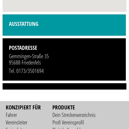
Profilbild wird demnächst vom Veranstalter hinzugefügt.
AUSSTATTUNG
POSTADRESSE
Gemmingen-Straße 35
95688 Friedenfels
Tel. 0173/3501694
KONZIPIERT FÜR
PRODUKTE
Fahrer
Dein Streckenverzeichnis
Vereinsleiter
Profi Vereinsprofil