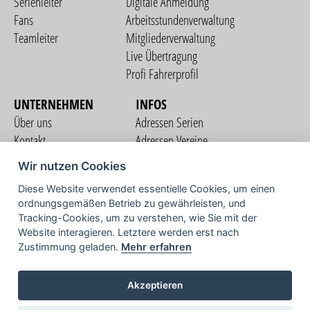
Serienleiter
Digitale Anmeldung
Fans
Arbeitsstundenverwaltung
Teamleiter
Mitgliederverwaltung
Live Übertragung
Profi Fahrerprofil
UNTERNEHMEN
INFOS
Über uns
Adressen Serien
Kontakt
Adressen Vereine
Nutzungsbedingungen
Adressen Teams
Wir nutzen Cookies
Datenschutzerklärung
Streckenverzeichnis
Diese Website verwendet essentielle Cookies, um einen
Impressum
ordnungsgemäßen Betrieb zu gewährleisten, und
COMMUNITY
Tracking-Cookies, um zu verstehen, wie Sie mit der
Website interagieren. Letztere werden erst nach
Zustimmung geladen.
Mehr erfahren
TV
Akzeptieren