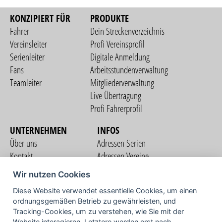
KONZIPIERT FÜR
PRODUKTE
Fahrer
Dein Streckenverzeichnis
Vereinsleiter
Profi Vereinsprofil
Serienleiter
Digitale Anmeldung
Fans
Arbeitsstundenverwaltung
Teamleiter
Mitgliederverwaltung
Live Übertragung
Profi Fahrerprofil
UNTERNEHMEN
INFOS
Über uns
Adressen Serien
Kontakt
Adressen Vereine
Nutzungsbedingungen
Adressen Teams
Wir nutzen Cookies
Datenschutzerklärung
Streckenverzeichnis
Diese Website verwendet essentielle Cookies, um einen
Impressum
ordnungsgemäßen Betrieb zu gewährleisten, und
COMMUNITY
Tracking-Cookies, um zu verstehen, wie Sie mit der
Website interagieren. Letztere werden erst nach