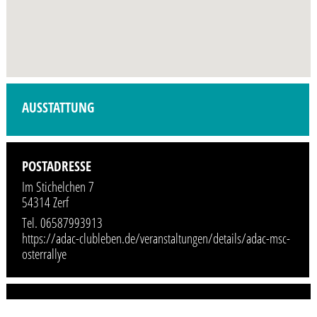
Profilbild wird demnächst vom Veranstalter hinzugefügt.
AUSSTATTUNG
POSTADRESSE
Im Stichelchen 7
54314 Zerf
Tel. 06587993913
https://adac-clubleben.de/veranstaltungen/details/adac-msc-
osterrallye