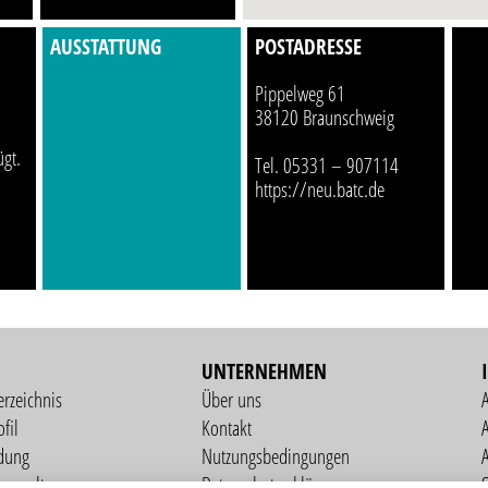
AUSSTATTUNG
POSTADRESSE
Pippelweg 61
38120 Braunschweig
ügt.
Tel. 05331 – 907114
https://neu.batc.de
UNTERNEHMEN
erzeichnis
Über uns
fil
Kontakt
A
dung
Nutzungsbedingungen
verwaltung
Datenschutzerklärung
S