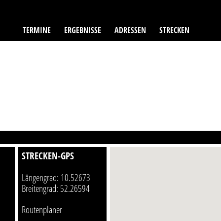
TERMINE
ERGEBNISSE
ADRESSEN
STRECKEN
STRECKEN-GPS
Längengrad: 10.52673
Breitengrad: 52.26594
Routenplaner