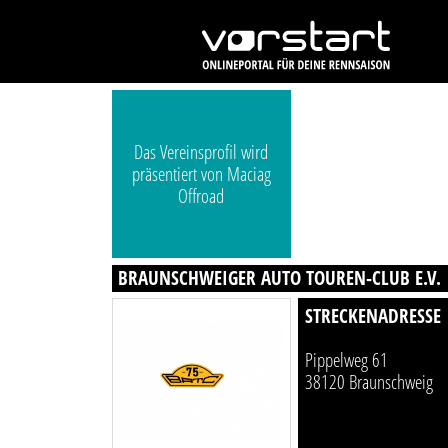
Das Vereinsprofil wird
präsentiert von Maciag
Offroad
BRAUNSCHWEIGER AUTO TOUREN-CLUB E.V.
STRECKENADRESSE
Pippelweg 61
38120 Braunschweig