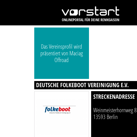
Das Vereinsprofil wird
präsentiert von Maciag
Offroad
DEUTSCHE FOLKEBOOT VEREINIGUNG E.V.
STRECKENADRESSE
Weinmeisterhornweg 8
13593 Berlin