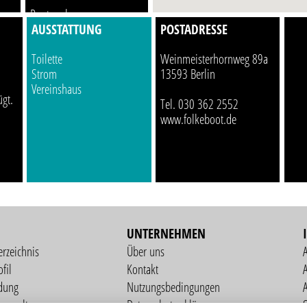
Routenplaner
AUSSTATTUNG
POSTADRESSE
Toilette
Weinmeisterhornweg 89a
Strom
13593 Berlin
Vereinshaus
ügt.
Tel. 030 362 2552
www.folkeboot.de
UNTERNEHMEN
erzeichnis
Über uns
fil
Kontakt
A
dung
Nutzungsbedingungen
verwaltung
Datenschutzerklärung
S