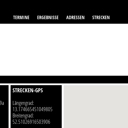
TERMINE
ERGEBNISSE
ADRESSEN
STRECKEN
STRECKEN-GPS
9a
Längengrad:
13.174665451049805
Breitengrad:
52.51026916503906