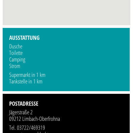
Profilbild wird demnächst vom Veranstalter hinzugefügt.
AUSSTATTUNG
Dusche
Toilette
Camping
Strom
Supermarkt in 1 km
Tankstelle in 1 km
POSTADRESSE
Jägerstraße 2
09212 Limbach-Oberfrohna
Tel. 03722/469319