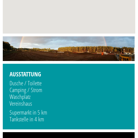
AUSSTATTUNG
Dusche / Toilette
Camping / Strom
Waschplatz
Vereinshaus
Supermarkt in 5 km
Tankstelle in 4 km