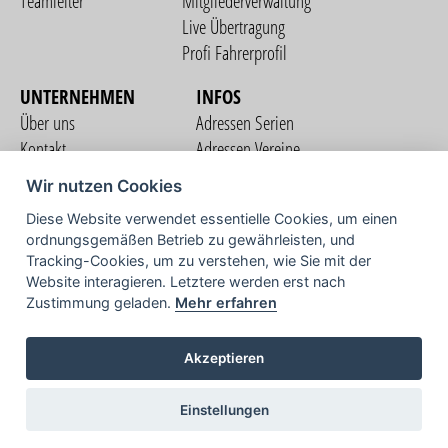
Teamleiter
Mitgliederverwaltung
Live Übertragung
Profi Fahrerprofil
UNTERNEHMEN
INFOS
Über uns
Adressen Serien
Kontakt
Adressen Vereine
Nutzungsbedingungen
Adressen Teams
Wir nutzen Cookies
Datenschutzerklärung
Streckenverzeichnis
Diese Website verwendet essentielle Cookies, um einen
Impressum
ordnungsgemäßen Betrieb zu gewährleisten, und
COMMUNITY
Tracking-Cookies, um zu verstehen, wie Sie mit der
Website interagieren. Letztere werden erst nach
Zustimmung geladen.
Mehr erfahren
TV
Akzeptieren
Einstellungen
Copyright © 2026 vorstart GbR