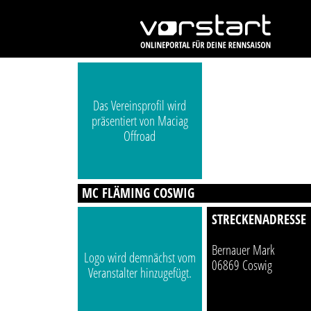
Das Vereinsprofil wird
präsentiert von Maciag
Offroad
MC FLÄMING COSWIG
STRECKENADRESSE
Bernauer Mark
Logo wird demnächst vom
06869 Coswig
Veranstalter hinzugefügt.