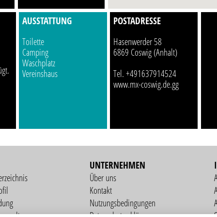
AUSSTATTUNG
POSTADRESSE
Toilette
Hasenwerder 58
Camping
6869 Coswig (Anhalt)
Waschplatz
ügt.
Tel. +491637914524
Vereinshaus
www.mx-coswig.de.gg
UNTERNEHMEN
erzeichnis
Über uns
fil
Kontakt
A
dung
Nutzungsbedingungen
verwaltung
Datenschutzerklärung
S