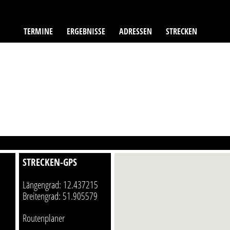
TERMINE
ERGEBNISSE
ADRESSEN
STRECKEN
STRECKEN-GPS
Längengrad: 12.437215
Breitengrad: 51.905579
Routenplaner