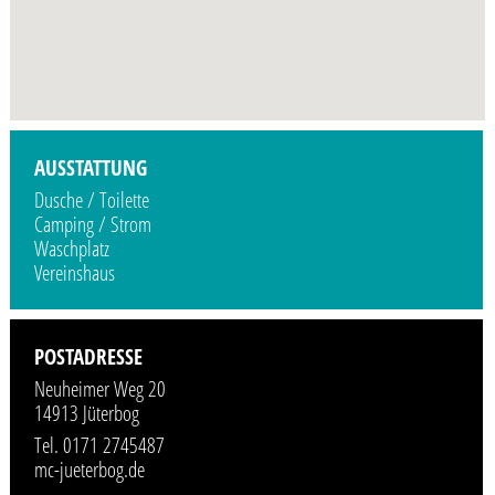
Profilbild wird demnächst vom Veranstalter hinzugefügt.
AUSSTATTUNG
Dusche / Toilette
Camping / Strom
Waschplatz
Vereinshaus
POSTADRESSE
Neuheimer Weg 20
14913 Jüterbog
Tel. 0171 2745487
mc-jueterbog.de