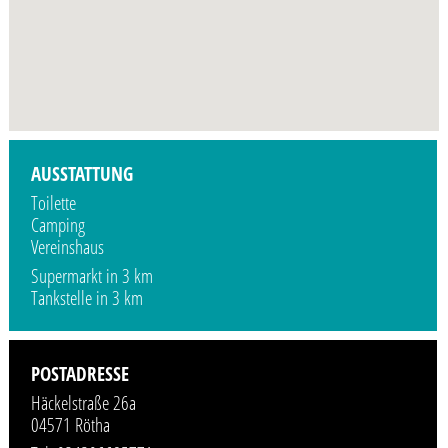
Profilbild wird demnächst vom Veranstalter hinzugefügt.
AUSSTATTUNG
Toilette
Camping
Vereinshaus
Supermarkt in 3 km
Tankstelle in 3 km
POSTADRESSE
Häckelstraße 26a
04571 Rötha