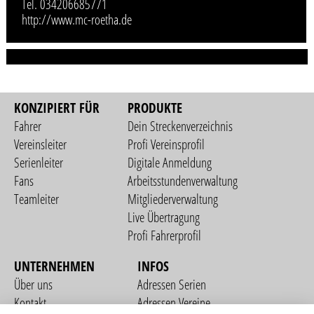
Tel. 034206685771
http://www.mc-roetha.de
KONZIPIERT FÜR
PRODUKTE
Fahrer
Dein Streckenverzeichnis
Vereinsleiter
Profi Vereinsprofil
Serienleiter
Digitale Anmeldung
Fans
Arbeitsstundenverwaltung
Teamleiter
Mitgliederverwaltung
Live Übertragung
Profi Fahrerprofil
UNTERNEHMEN
INFOS
Über uns
Adressen Serien
Kontakt
Adressen Vereine