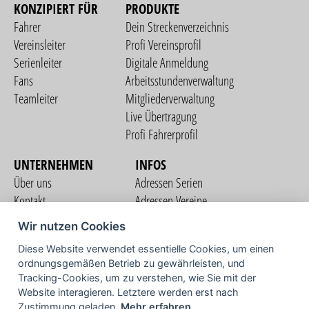
KONZIPIERT FÜR
PRODUKTE
Fahrer
Dein Streckenverzeichnis
Vereinsleiter
Profi Vereinsprofil
Serienleiter
Digitale Anmeldung
Fans
Arbeitsstundenverwaltung
Teamleiter
Mitgliederverwaltung
Live Übertragung
Profi Fahrerprofil
UNTERNEHMEN
INFOS
Über uns
Adressen Serien
Kontakt
Adressen Vereine
Nutzungsbedingungen
Adressen Teams
Wir nutzen Cookies
Datenschutzerklärung
Streckenverzeichnis
Diese Website verwendet essentielle Cookies, um einen
Impressum
ordnungsgemäßen Betrieb zu gewährleisten, und
COMMUNITY
Tracking-Cookies, um zu verstehen, wie Sie mit der
Website interagieren. Letztere werden erst nach
Zustimmung geladen.
Mehr erfahren