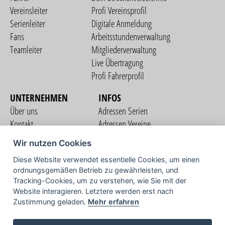
Vereinsleiter
Profi Vereinsprofil
Serienleiter
Digitale Anmeldung
Fans
Arbeitsstundenverwaltung
Teamleiter
Mitgliederverwaltung
Live Übertragung
Profi Fahrerprofil
UNTERNEHMEN
INFOS
Über uns
Adressen Serien
Kontakt
Adressen Vereine
Nutzungsbedingungen
Adressen Teams
Wir nutzen Cookies
Datenschutzerklärung
Streckenverzeichnis
Diese Website verwendet essentielle Cookies, um einen
Impressum
ordnungsgemäßen Betrieb zu gewährleisten, und
COMMUNITY
Tracking-Cookies, um zu verstehen, wie Sie mit der
Website interagieren. Letztere werden erst nach
Zustimmung geladen.
Mehr erfahren
TV