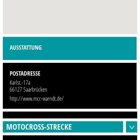
Profilbild wird demnächst vom Veranstalter hinzugefügt.
AUSSTATTUNG
POSTADRESSE
Karlst.-17a
66127 Saarbrücken
http://www.mcc-warndt.de/
MOTOCROSS-STRECKE