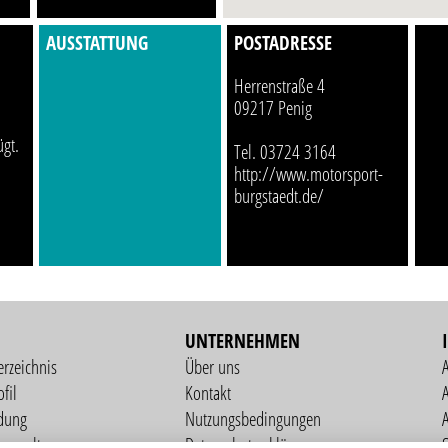
AUSSTATTUNG
POSTADRESSE
Herrenstraße 4
09217 Penig
ügt.
Tel. 03724 3164
http://www.motorsport-
burgstaedt.de/
UNTERNEHMEN
erzeichnis
Über uns
fil
Kontakt
A
dung
Nutzungsbedingungen
verwaltung
Datenschutzerklärung
S