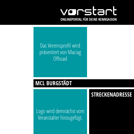
Das Vereinsprofil wird
präsentiert von Maciag
Offroad
MCL BURGSTÄDT
STRECKENADRESSE
Logo wird demnächst vom
Veranstalter hinzugefügt.