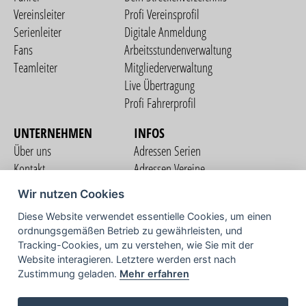
Vereinsleiter
Profi Vereinsprofil
Serienleiter
Digitale Anmeldung
Fans
Arbeitsstundenverwaltung
Teamleiter
Mitgliederverwaltung
Live Übertragung
Profi Fahrerprofil
UNTERNEHMEN
INFOS
Über uns
Adressen Serien
Kontakt
Adressen Vereine
Nutzungsbedingungen
Adressen Teams
Wir nutzen Cookies
Datenschutzerklärung
Streckenverzeichnis
Diese Website verwendet essentielle Cookies, um einen
Impressum
ordnungsgemäßen Betrieb zu gewährleisten, und
COMMUNITY
Tracking-Cookies, um zu verstehen, wie Sie mit der
Website interagieren. Letztere werden erst nach
Zustimmung geladen.
Mehr erfahren
TV