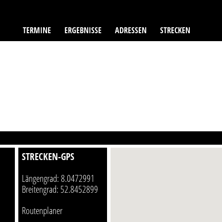
TERMINE
ERGEBNISSE
ADRESSEN
STRECKEN
STRECKEN-GPS
Längengrad: 8.0472991
Breitengrad: 52.8452899
Routenplaner