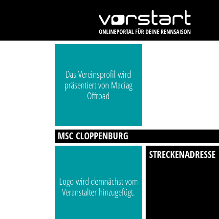
Das Vereinsprofil wird
präsentiert von Maciag
Offroad
MSC CLOPPENBURG
STRECKENADRESSE
Logo wird demnächst vom
Veranstalter hinzugefügt.