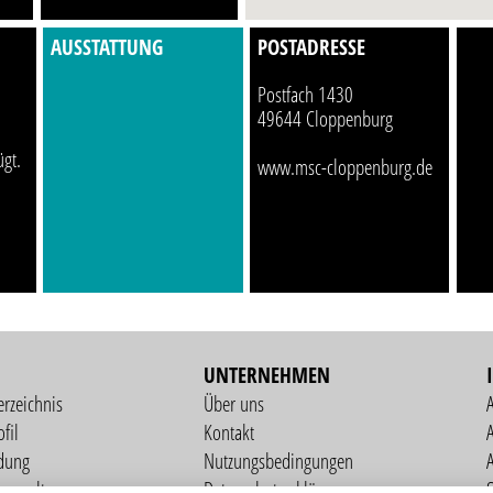
AUSSTATTUNG
POSTADRESSE
Postfach 1430
49644 Cloppenburg
ügt.
www.msc-cloppenburg.de
UNTERNEHMEN
erzeichnis
Über uns
fil
Kontakt
A
dung
Nutzungsbedingungen
verwaltung
Datenschutzerklärung
S