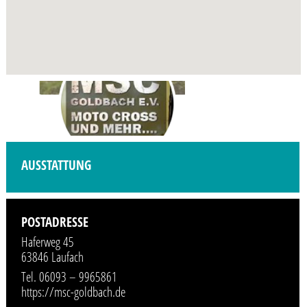
AUSSTATTUNG
POSTADRESSE
Haferweg 45
63846 Laufach
Tel. 06093 – 9965861
https://msc-goldbach.de