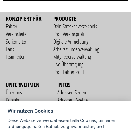
KONZIPIERT FÜR
PRODUKTE
Fahrer
Dein Streckenverzeichnis
Vereinsleiter
Profi Vereinsprofil
Serienleiter
Digitale Anmeldung
Fans
Arbeitsstundenverwaltung
Teamleiter
Mitgliederverwaltung
Live Übertragung
Profi Fahrerprofil
UNTERNEHMEN
INFOS
Über uns
Adressen Serien
Kontakt
Adressen Vereine
Nutzungsbedingungen
Adressen Teams
Wir nutzen Cookies
Datenschutzerklärung
Streckenverzeichnis
Diese Website verwendet essentielle Cookies, um einen
Impressum
ordnungsgemäßen Betrieb zu gewährleisten, und
COMMUNITY