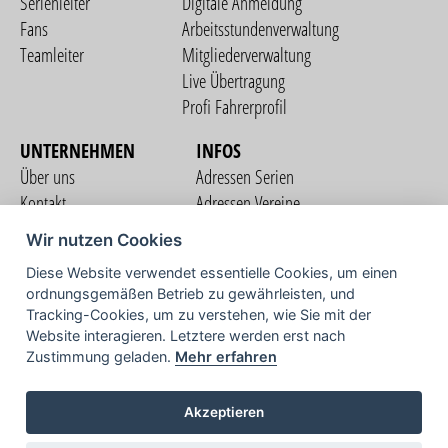
Serienleiter
Digitale Anmeldung
Fans
Arbeitsstundenverwaltung
Teamleiter
Mitgliederverwaltung
Live Übertragung
Profi Fahrerprofil
UNTERNEHMEN
INFOS
Über uns
Adressen Serien
Kontakt
Adressen Vereine
Nutzungsbedingungen
Adressen Teams
Wir nutzen Cookies
Datenschutzerklärung
Streckenverzeichnis
Diese Website verwendet essentielle Cookies, um einen
Impressum
ordnungsgemäßen Betrieb zu gewährleisten, und
COMMUNITY
Tracking-Cookies, um zu verstehen, wie Sie mit der
Website interagieren. Letztere werden erst nach
Zustimmung geladen.
Mehr erfahren
TV
Akzeptieren