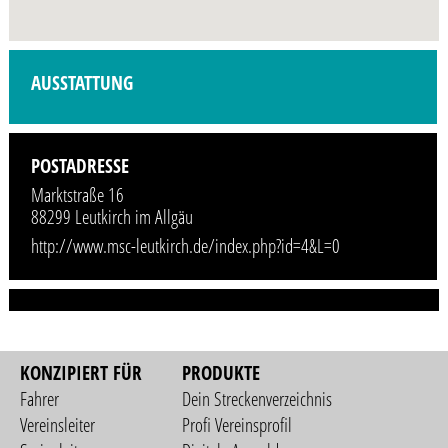
Profilbild wird demnächst vom Veranstalter hinzugefügt.
AUSSTATTUNG
POSTADRESSE
Marktstraße 16
88299 Leutkirch im Allgäu
http://www.msc-leutkirch.de/index.php?id=4&L=0
KONZIPIERT FÜR
PRODUKTE
Fahrer
Dein Streckenverzeichnis
Vereinsleiter
Profi Vereinsprofil