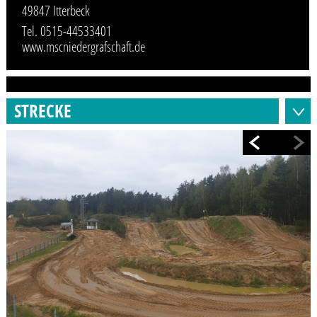
49847 Itterbeck
Tel. 0515-44533401
www.mscniedergrafschaft.de
STRECKE