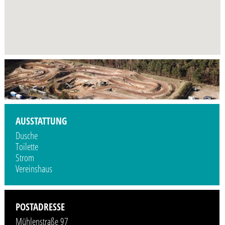
AUSSTATTUNG
Dusche
Toilette
Strom
Vereinshaus
POSTADRESSE
Mühlenstraße 97