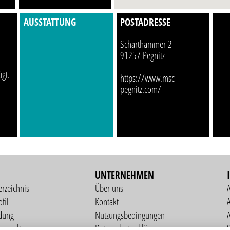
AUSSTATTUNG
POSTADRESSE
Scharthammer 2
91257 Pegnitz
ügt.
https://www.msc-
pegnitz.com/
UNTERNEHMEN
erzeichnis
Über uns
fil
Kontakt
A
dung
Nutzungsbedingungen
verwaltung
Datenschutzerklärung
S