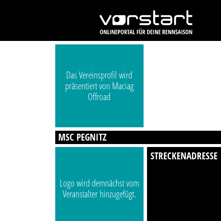
Das Vereinsprofil wird
präsentiert von Maciag
Offroad
MSC PEGNITZ
STRECKENADRESSE
Logo wird demnächst vom
Veranstalter hinzugefügt.