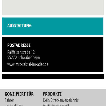
Profilbild wird demnächst vom Veranstalter hinzugefügt.
AUSSTATTUNG
POSTADRESSE
Raiffeisenstraße 12
55270 Schwabenheim
www.msc-selztal-im-adac.de
KONZIPIERT FÜR
PRODUKTE
Fahrer
Dein Streckenverzeichnis