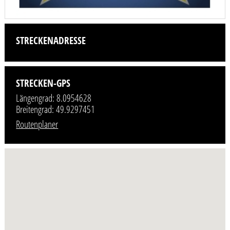
STRECKENADRESSE
STRECKEN-GPS
Längengrad: 8.0954628
Breitengrad: 49.9297451
Routenplaner