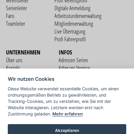
Vereinsleiter
Profi Vereinsprofil
Serienleiter
Digitale Anmeldung
Fans
Arbeitsstundenverwaltung
Teamleiter
Mitgliederverwaltung
Live Übertragung
Profi Fahrerprofil
UNTERNEHMEN
INFOS
Über uns
Adressen Serien
Kontakt
Adressen Vereine
Nutzungsbedingungen
Adressen Teams
Wir nutzen Cookies
Datenschutzerklärung
Streckenverzeichnis
Diese Website verwendet essentielle Cookies, um einen
Impressum
ordnungsgemäßen Betrieb zu gewährleisten, und
COMMUNITY
Tracking-Cookies, um zu verstehen, wie Sie mit der
Website interagieren. Letztere werden erst nach
Zustimmung geladen.
Mehr erfahren
TV
Akzeptieren