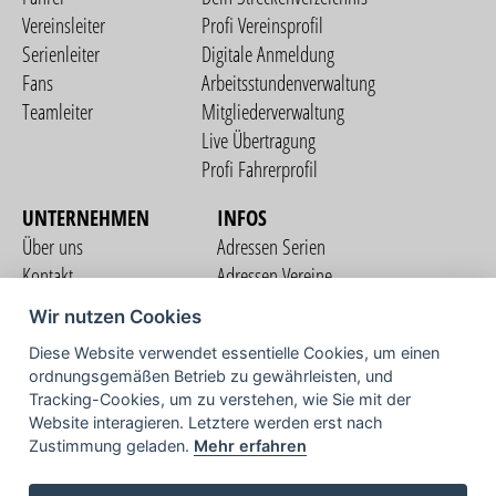
Vereinsleiter
Profi Vereinsprofil
Serienleiter
Digitale Anmeldung
Fans
Arbeitsstundenverwaltung
Teamleiter
Mitgliederverwaltung
Live Übertragung
Profi Fahrerprofil
UNTERNEHMEN
INFOS
Über uns
Adressen Serien
Kontakt
Adressen Vereine
Nutzungsbedingungen
Adressen Teams
Wir nutzen Cookies
Datenschutzerklärung
Streckenverzeichnis
Diese Website verwendet essentielle Cookies, um einen
Impressum
ordnungsgemäßen Betrieb zu gewährleisten, und
COMMUNITY
Tracking-Cookies, um zu verstehen, wie Sie mit der
Website interagieren. Letztere werden erst nach
Zustimmung geladen.
Mehr erfahren
TV