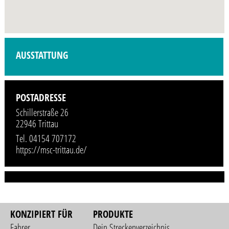
Profilbild wird demnächst vom Veranstalter hinzugefügt.
AUSSTATTUNG
POSTADRESSE
Schillerstraße 26
22946 Trittau
Tel. 04154 707172
https://msc-trittau.de/
KONZIPIERT FÜR
PRODUKTE
Fahrer
Dein Streckenverzeichnis