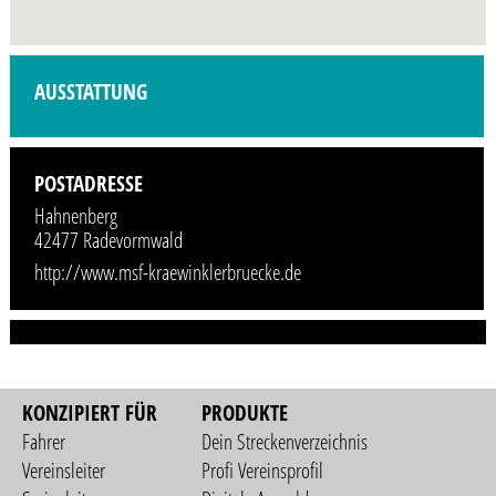
Profilbild wird demnächst vom Veranstalter hinzugefügt.
AUSSTATTUNG
POSTADRESSE
Hahnenberg
42477 Radevormwald
http://www.msf-kraewinklerbruecke.de
KONZIPIERT FÜR
PRODUKTE
Fahrer
Dein Streckenverzeichnis
Vereinsleiter
Profi Vereinsprofil