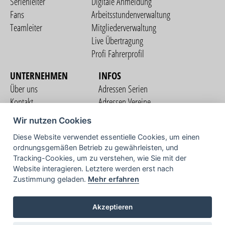
Serienleiter
Digitale Anmeldung
Fans
Arbeitsstundenverwaltung
Teamleiter
Mitgliederverwaltung
Live Übertragung
Profi Fahrerprofil
UNTERNEHMEN
INFOS
Über uns
Adressen Serien
Kontakt
Adressen Vereine
Nutzungsbedingungen
Adressen Teams
Wir nutzen Cookies
Datenschutzerklärung
Streckenverzeichnis
Diese Website verwendet essentielle Cookies, um einen
Impressum
ordnungsgemäßen Betrieb zu gewährleisten, und
COMMUNITY
Tracking-Cookies, um zu verstehen, wie Sie mit der
Website interagieren. Letztere werden erst nach
Zustimmung geladen.
Mehr erfahren
TV
Akzeptieren