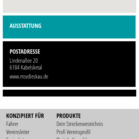
Profilbild wird demnächst vom Veranstalter hinzugefügt.
AUSSTATTUNG
POSTADRESSE
Lindenallee 20
6184 Kabelsketal
www.msvdieskau.de
KONZIPIERT FÜR
PRODUKTE
Fahrer
Dein Streckenverzeichnis
Vereinsleiter
Profi Vereinsprofil