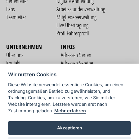
Serienleiter
Digitale Anmeldung
Fans
Arbeitsstundenverwaltung
Teamleiter
Mitgliederverwaltung
Live Übertragung
Profi Fahrerprofil
UNTERNEHMEN
INFOS
Über uns
Adressen Serien
Kontakt
Adressen Vereine
Nutzungsbedingungen
Adressen Teams
Wir nutzen Cookies
Datenschutzerklärung
Streckenverzeichnis
Diese Website verwendet essentielle Cookies, um einen
Impressum
ordnungsgemäßen Betrieb zu gewährleisten, und
COMMUNITY
Tracking-Cookies, um zu verstehen, wie Sie mit der
Website interagieren. Letztere werden erst nach
Zustimmung geladen.
Mehr erfahren
TV
Akzeptieren