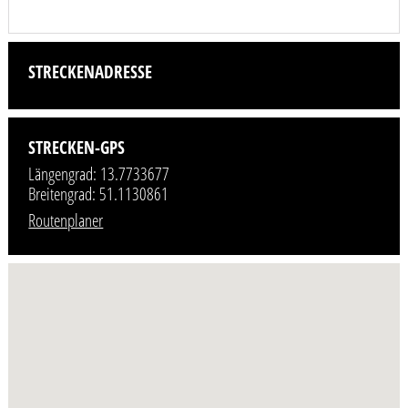
STRECKENADRESSE
STRECKEN-GPS
Längengrad: 13.7733677
Breitengrad: 51.1130861
Routenplaner