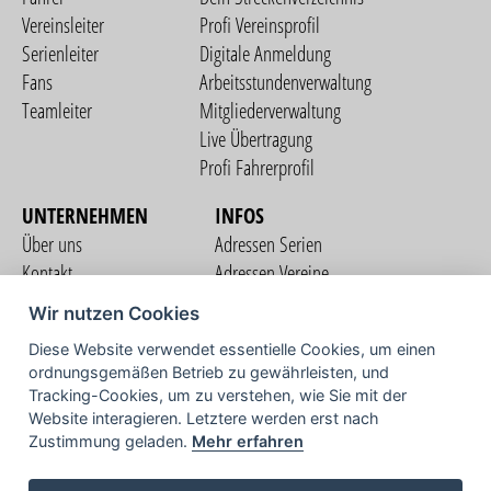
Vereinsleiter
Profi Vereinsprofil
Serienleiter
Digitale Anmeldung
Fans
Arbeitsstundenverwaltung
Teamleiter
Mitgliederverwaltung
Live Übertragung
Profi Fahrerprofil
UNTERNEHMEN
INFOS
Über uns
Adressen Serien
Kontakt
Adressen Vereine
Nutzungsbedingungen
Adressen Teams
Wir nutzen Cookies
Datenschutzerklärung
Streckenverzeichnis
Diese Website verwendet essentielle Cookies, um einen
Impressum
ordnungsgemäßen Betrieb zu gewährleisten, und
COMMUNITY
Tracking-Cookies, um zu verstehen, wie Sie mit der
Website interagieren. Letztere werden erst nach
Zustimmung geladen.
Mehr erfahren
TV