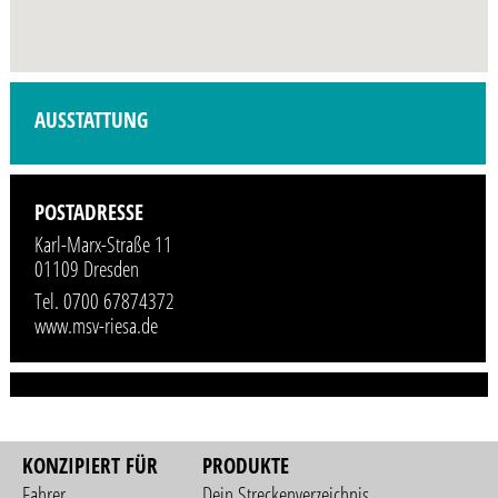
Profilbild wird demnächst vom Veranstalter hinzugefügt.
AUSSTATTUNG
POSTADRESSE
Karl-Marx-Straße 11
01109 Dresden
Tel. 0700 67874372
www.msv-riesa.de
KONZIPIERT FÜR
PRODUKTE
Fahrer
Dein Streckenverzeichnis