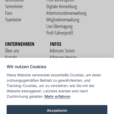
Serienleiter
Digitale Anmeldung
Fans
Arbeitsstundenverwaltung
Teamleiter
Mitgliederverwaltung
Live Übertragung
Profi Fahrerprofil
UNTERNEHMEN
INFOS
Über uns
Adressen Serien
Kontakt
Adressen Vereine
Nutzungsbedingungen
Adressen Teams
Wir nutzen Cookies
Datenschutzerklärung
Streckenverzeichnis
Diese Website verwendet essentielle Cookies, um einen
Impressum
ordnungsgemäßen Betrieb zu gewährleisten, und
COMMUNITY
Tracking-Cookies, um zu verstehen, wie Sie mit der
Website interagieren. Letztere werden erst nach
Zustimmung geladen.
Mehr erfahren
TV
Akzeptieren