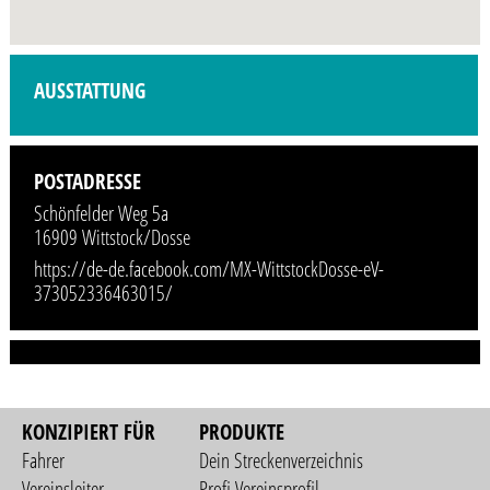
Profilbild wird demnächst vom Veranstalter hinzugefügt.
AUSSTATTUNG
POSTADRESSE
Schönfelder Weg 5a
16909 Wittstock/Dosse
https://de-de.facebook.com/MX-WittstockDosse-eV-
373052336463015/
KONZIPIERT FÜR
PRODUKTE
Fahrer
Dein Streckenverzeichnis
Vereinsleiter
Profi Vereinsprofil