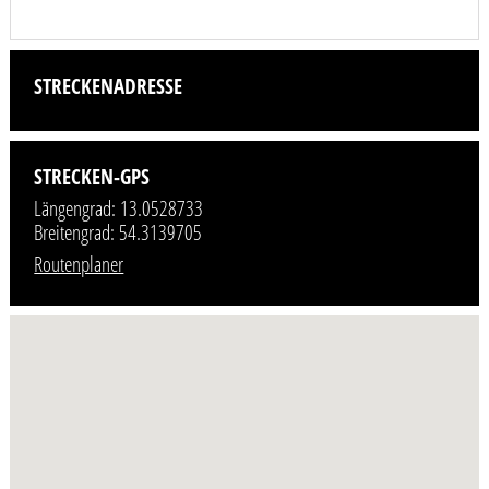
STRECKENADRESSE
STRECKEN-GPS
Längengrad: 13.0528733
Breitengrad: 54.3139705
Routenplaner