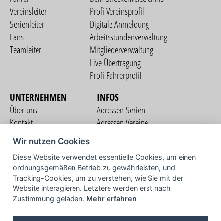
Vereinsleiter
Profi Vereinsprofil
Serienleiter
Digitale Anmeldung
Fans
Arbeitsstundenverwaltung
Teamleiter
Mitgliederverwaltung
Live Übertragung
Profi Fahrerprofil
UNTERNEHMEN
INFOS
Über uns
Adressen Serien
Kontakt
Adressen Vereine
Nutzungsbedingungen
Adressen Teams
Wir nutzen Cookies
Datenschutzerklärung
Streckenverzeichnis
Diese Website verwendet essentielle Cookies, um einen
Impressum
ordnungsgemäßen Betrieb zu gewährleisten, und
COMMUNITY
Tracking-Cookies, um zu verstehen, wie Sie mit der
Website interagieren. Letztere werden erst nach
Zustimmung geladen.
Mehr erfahren
TV