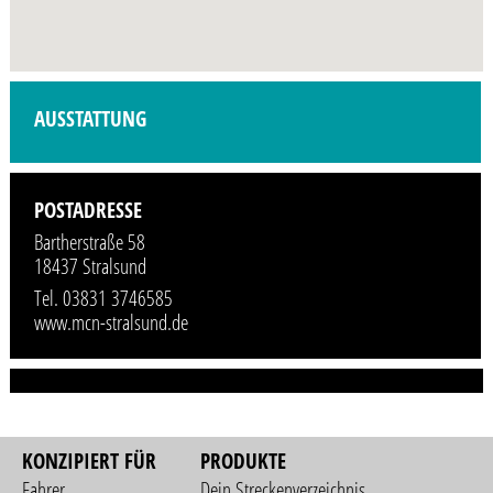
Profilbild wird demnächst vom Veranstalter hinzugefügt.
AUSSTATTUNG
POSTADRESSE
Bartherstraße 58
18437 Stralsund
Tel. 03831 3746585
www.mcn-stralsund.de
KONZIPIERT FÜR
PRODUKTE
Fahrer
Dein Streckenverzeichnis