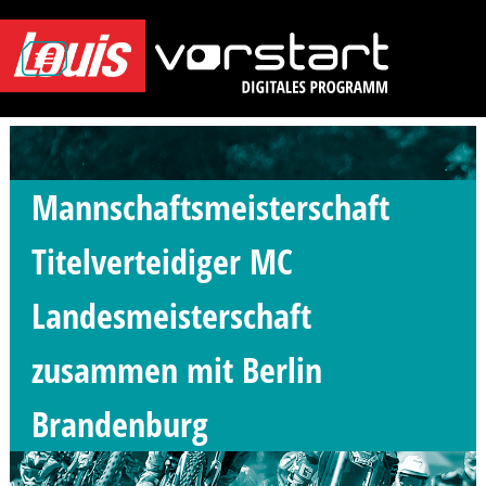
Mannschaftsmeisterschaft
Mecklenburg-Vorpommern
Titelverteidiger MC
Grevesmühlen
Landesmeisterschaft
Mecklenburg-Vorpommern
zusammen mit Berlin
Brandenburg