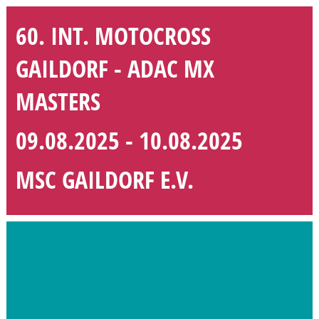
60. INT. MOTOCROSS
GAILDORF - ADAC MX
MASTERS
09.08.2025 - 10.08.2025
MSC GAILDORF E.V.