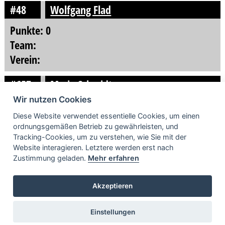
#48
Wolfgang Flad
Punkte: 0
Team:
Verein:
#657
Mario Schmidt
Wir nutzen Cookies
Punkte: 0
Diese Website verwendet essentielle Cookies, um einen
Team:
ordnungsgemäßen Betrieb zu gewährleisten, und
Verein: KFV Kalteneck e.V. im DMV
Tracking-Cookies, um zu verstehen, wie Sie mit der
Website interagieren. Letztere werden erst nach
WEITERE INHALTE
Zustimmung geladen.
Mehr erfahren
SERIENINFO
RENNKLASSEN
RACETV
Akzeptieren
STARTERLISTEN
UNSER VEREIN
Einstellungen