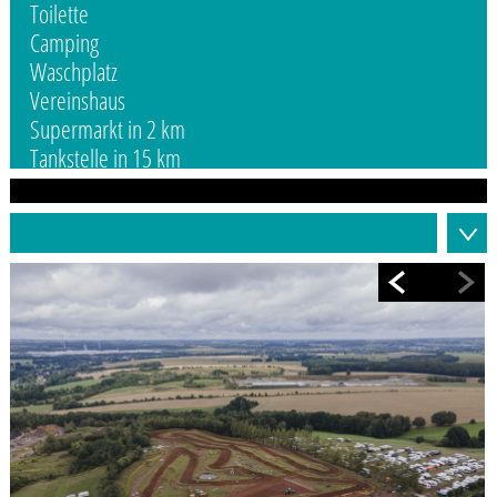
Toilette
Camping
Waschplatz
Vereinshaus
Supermarkt in 2 km
Tankstelle in 15 km