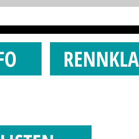
FO
RENNKLA