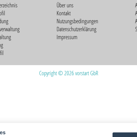
erzeichnis
Über uns
fil
Kontakt
A
dung
Nutzungsbedingungen
verwaltung
Datenschutzerklärung
S
altung
Impressum
ng
il
Copyright © 2026 vorstart GbR
ies