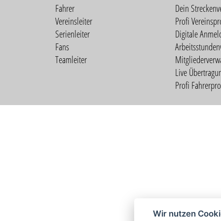
Fahrer
Dein Streckenv
Vereinsleiter
Profi Vereinspro
Serienleiter
Digitale Anmel
Fans
Arbeitsstunden
Teamleiter
Mitgliederverw
Live Übertragu
Profi Fahrerprof
Wir nutzen Cook