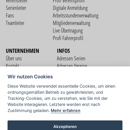
Vereinsleiter
Profi Vereinsprofil
Serienleiter
Digitale Anmeldung
Fans
Arbeitsstundenverwaltung
Teamleiter
Mitgliederverwaltung
Live Übertragung
Profi Fahrerprofil
UNTERNEHMEN
INFOS
Über uns
Adressen Serien
Kontakt
Adressen Vereine
Nutzungsbedingungen
Adressen Teams
Wir nutzen Cookies
Datenschutzerklärung
Streckenverzeichnis
Diese Website verwendet essentielle Cookies, um einen
Impressum
ordnungsgemäßen Betrieb zu gewährleisten, und
COMMUNITY
Tracking-Cookies, um zu verstehen, wie Sie mit der
Website interagieren. Letztere werden erst nach
Zustimmung geladen.
Mehr erfahren
TV
Akzeptieren