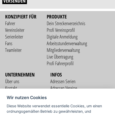
VERSENDEN
KONZIPIERT FÜR
PRODUKTE
Fahrer
Dein Streckenverzeichnis
Vereinsleiter
Profi Vereinsprofil
Serienleiter
Digitale Anmeldung
Fans
Arbeitsstundenverwaltung
Teamleiter
Mitgliederverwaltung
Live Übertragung
Profi Fahrerprofil
UNTERNEHMEN
INFOS
Über uns
Adressen Serien
Kontakt
Adressen Vereine
Nutzungsbedingungen
Adressen Teams
Wir nutzen Cookies
Datenschutzerklärung
Streckenverzeichnis
Diese Website verwendet essentielle Cookies, um einen
Impressum
ordnungsgemäßen Betrieb zu gewährleisten, und
COMMUNITY