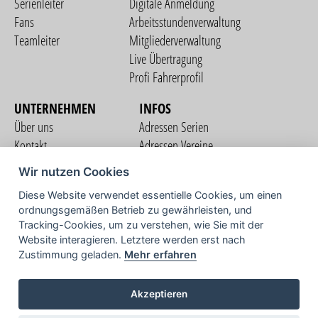
Serienleiter
Digitale Anmeldung
Fans
Arbeitsstundenverwaltung
Teamleiter
Mitgliederverwaltung
Live Übertragung
Profi Fahrerprofil
UNTERNEHMEN
INFOS
Über uns
Adressen Serien
Kontakt
Adressen Vereine
Nutzungsbedingungen
Adressen Teams
Wir nutzen Cookies
Datenschutzerklärung
Streckenverzeichnis
Diese Website verwendet essentielle Cookies, um einen
Impressum
ordnungsgemäßen Betrieb zu gewährleisten, und
COMMUNITY
Tracking-Cookies, um zu verstehen, wie Sie mit der
Website interagieren. Letztere werden erst nach
Zustimmung geladen.
Mehr erfahren
TV
Akzeptieren