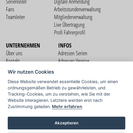
Serienleiter
Digitale Anmeldung
Fans
Arbeitsstundenverwaltung
Teamleiter
Mitgliederverwaltung
Live Übertragung
Profi Fahrerprofil
UNTERNEHMEN
INFOS
Über uns
Adressen Serien
Kontakt
Adressen Vereine
Nutzungsbedingungen
Adressen Teams
Wir nutzen Cookies
Datenschutzerklärung
Streckenverzeichnis
Diese Website verwendet essentielle Cookies, um einen
Impressum
ordnungsgemäßen Betrieb zu gewährleisten, und
COMMUNITY
Tracking-Cookies, um zu verstehen, wie Sie mit der
Website interagieren. Letztere werden erst nach
Zustimmung geladen.
Mehr erfahren
TV
Akzeptieren