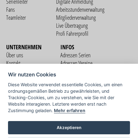
Serienleiter
Digitale Anmeldung
Fans
Arbeitsstundenverwaltung
Teamleiter
Mitgliederverwaltung
Live Übertragung
Profi Fahrerprofil
UNTERNEHMEN
INFOS
Über uns
Adressen Serien
Kontakt
Adressen Vereine
Nutzungsbedingungen
Adressen Teams
Wir nutzen Cookies
Datenschutzerklärung
Streckenverzeichnis
Diese Website verwendet essentielle Cookies, um einen
Impressum
ordnungsgemäßen Betrieb zu gewährleisten, und
COMMUNITY
Tracking-Cookies, um zu verstehen, wie Sie mit der
Website interagieren. Letztere werden erst nach
Zustimmung geladen.
Mehr erfahren
TV
Akzeptieren