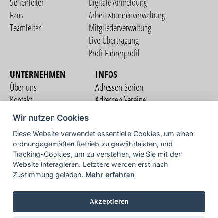
Serienleiter
Digitale Anmeldung
Fans
Arbeitsstundenverwaltung
Teamleiter
Mitgliederverwaltung
Live Übertragung
Profi Fahrerprofil
UNTERNEHMEN
INFOS
Über uns
Adressen Serien
Kontakt
Adressen Vereine
Nutzungsbedingungen
Adressen Teams
Wir nutzen Cookies
Datenschutzerklärung
Streckenverzeichnis
Diese Website verwendet essentielle Cookies, um einen
Impressum
ordnungsgemäßen Betrieb zu gewährleisten, und
COMMUNITY
Tracking-Cookies, um zu verstehen, wie Sie mit der
Website interagieren. Letztere werden erst nach
Zustimmung geladen.
Mehr erfahren
TV
Akzeptieren