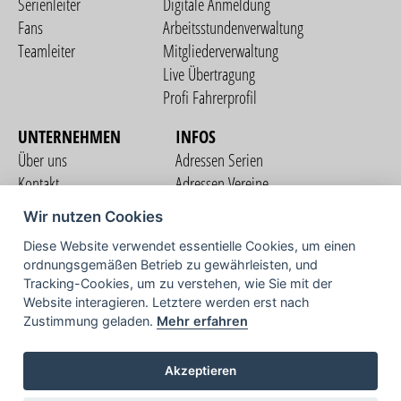
Serienleiter
Digitale Anmeldung
Fans
Arbeitsstundenverwaltung
Teamleiter
Mitgliederverwaltung
Live Übertragung
Profi Fahrerprofil
UNTERNEHMEN
INFOS
Über uns
Adressen Serien
Kontakt
Adressen Vereine
Nutzungsbedingungen
Adressen Teams
Wir nutzen Cookies
Datenschutzerklärung
Streckenverzeichnis
Diese Website verwendet essentielle Cookies, um einen
Impressum
ordnungsgemäßen Betrieb zu gewährleisten, und
COMMUNITY
Tracking-Cookies, um zu verstehen, wie Sie mit der
Website interagieren. Letztere werden erst nach
Zustimmung geladen.
Mehr erfahren
TV
Akzeptieren