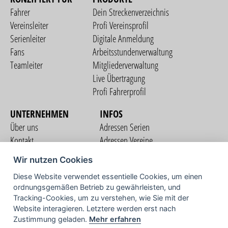
Fahrer
Dein Streckenverzeichnis
Vereinsleiter
Profi Vereinsprofil
Serienleiter
Digitale Anmeldung
Fans
Arbeitsstundenverwaltung
Teamleiter
Mitgliederverwaltung
Live Übertragung
Profi Fahrerprofil
UNTERNEHMEN
INFOS
Über uns
Adressen Serien
Kontakt
Adressen Vereine
Nutzungsbedingungen
Adressen Teams
Wir nutzen Cookies
Datenschutzerklärung
Streckenverzeichnis
Diese Website verwendet essentielle Cookies, um einen
Impressum
COMMUNITY
ordnungsgemäßen Betrieb zu gewährleisten, und
Tracking-Cookies, um zu verstehen, wie Sie mit der
Website interagieren. Letztere werden erst nach
Zustimmung geladen.
Mehr erfahren