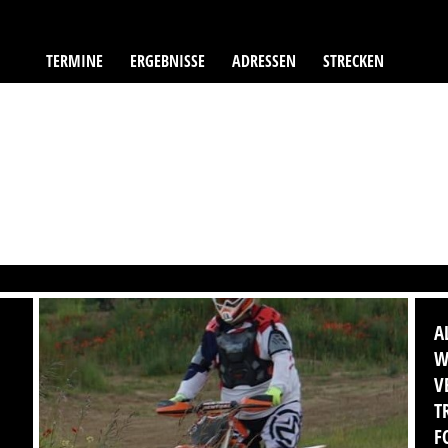
TERMINE
ERGEBNISSE
ADRESSEN
STRECKEN
A
W
V
T
F