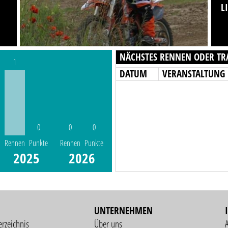
L
NÄCHSTES RENNEN ODER TR
1
DATUM
VERANSTALTUNG
0
0
0
Rennen
Punkte
Rennen
Punkte
2025
2026
UNTERNEHMEN
erzeichnis
Über uns