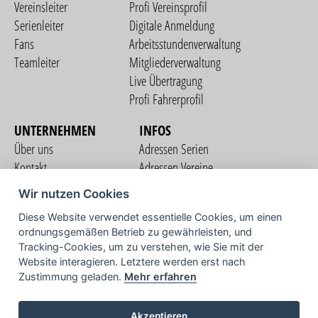
Vereinsleiter
Profi Vereinsprofil
Serienleiter
Digitale Anmeldung
Fans
Arbeitsstundenverwaltung
Teamleiter
Mitgliederverwaltung
Live Übertragung
Profi Fahrerprofil
UNTERNEHMEN
INFOS
Über uns
Adressen Serien
Kontakt
Adressen Vereine
Nutzungsbedingungen
Adressen Teams
Wir nutzen Cookies
Datenschutzerklärung
Streckenverzeichnis
Diese Website verwendet essentielle Cookies, um einen
Impressum
ordnungsgemäßen Betrieb zu gewährleisten, und
COMMUNITY
Tracking-Cookies, um zu verstehen, wie Sie mit der
Website interagieren. Letztere werden erst nach
Zustimmung geladen.
Mehr erfahren
TV
Akzeptieren