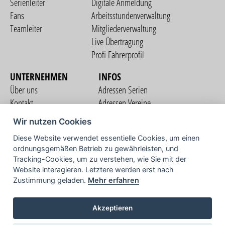
Serienleiter
Digitale Anmeldung
Fans
Arbeitsstundenverwaltung
Teamleiter
Mitgliederverwaltung
Live Übertragung
Profi Fahrerprofil
UNTERNEHMEN
INFOS
Über uns
Adressen Serien
Kontakt
Adressen Vereine
Nutzungsbedingungen
Adressen Teams
Wir nutzen Cookies
Datenschutzerklärung
Streckenverzeichnis
Diese Website verwendet essentielle Cookies, um einen
Impressum
ordnungsgemäßen Betrieb zu gewährleisten, und
COMMUNITY
Tracking-Cookies, um zu verstehen, wie Sie mit der
Website interagieren. Letztere werden erst nach
Zustimmung geladen.
Mehr erfahren
TV
Akzeptieren