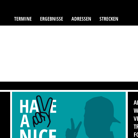
TERMINE
ERGEBNISSE
ADRESSEN
STRECKEN
A
W
V
T
F