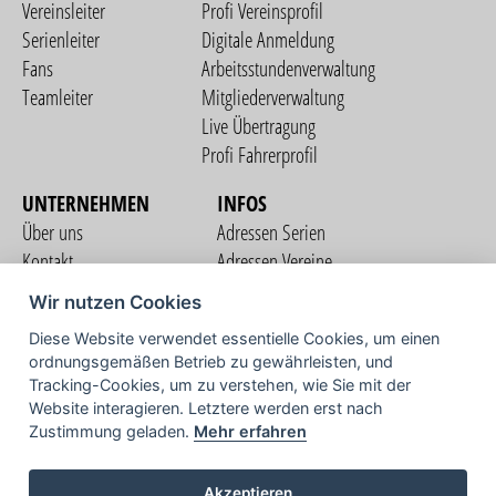
Vereinsleiter
Profi Vereinsprofil
Serienleiter
Digitale Anmeldung
Fans
Arbeitsstundenverwaltung
Teamleiter
Mitgliederverwaltung
Live Übertragung
Profi Fahrerprofil
UNTERNEHMEN
INFOS
Über uns
Adressen Serien
Kontakt
Adressen Vereine
Nutzungsbedingungen
Adressen Teams
Wir nutzen Cookies
Datenschutzerklärung
Streckenverzeichnis
Diese Website verwendet essentielle Cookies, um einen
Impressum
ordnungsgemäßen Betrieb zu gewährleisten, und
COMMUNITY
Tracking-Cookies, um zu verstehen, wie Sie mit der
Website interagieren. Letztere werden erst nach
Zustimmung geladen.
Mehr erfahren
TV
Akzeptieren