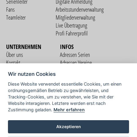
Serienleiter
Digitale Anmeldung
Fans
Arbeitsstundenverwaltung
Teamleiter
Mitgliederverwaltung
Live Übertragung
Profi Fahrerprofil
UNTERNEHMEN
INFOS
Über uns
Adressen Serien
Kontakt
Adressen Vereine
Nutzungsbedingungen
Adressen Teams
Wir nutzen Cookies
Datenschutzerklärung
Streckenverzeichnis
Diese Website verwendet essentielle Cookies, um einen
Impressum
ordnungsgemäßen Betrieb zu gewährleisten, und
COMMUNITY
Tracking-Cookies, um zu verstehen, wie Sie mit der
Website interagieren. Letztere werden erst nach
Zustimmung geladen.
Mehr erfahren
TV
Akzeptieren