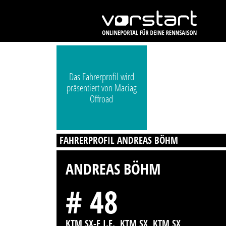
Das Fahrerprofil wird
präsentiert von Maciag
Offroad
FAHRERPROFIL ANDREAS BÖHM
ANDREAS BÖHM
# 48
KTM SX-F I.E., KTM SX, KTM SX