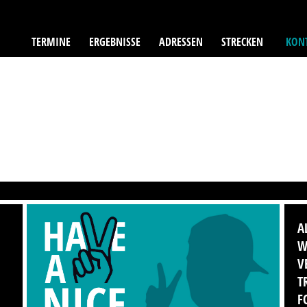
TERMINE
ERGEBNISSE
ADRESSEN
STRECKEN
KONT
A
W
V
T
F