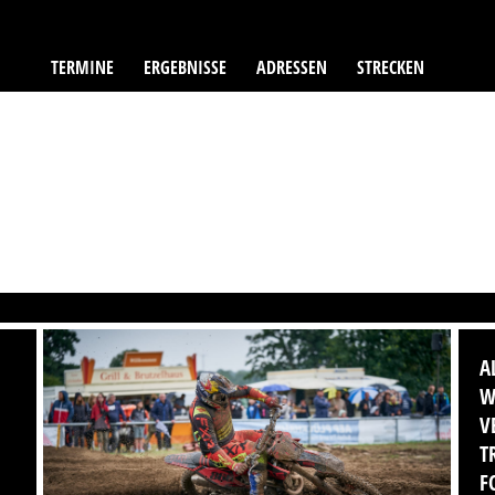
TERMINE
ERGEBNISSE
ADRESSEN
STRECKEN
A
W
V
T
F