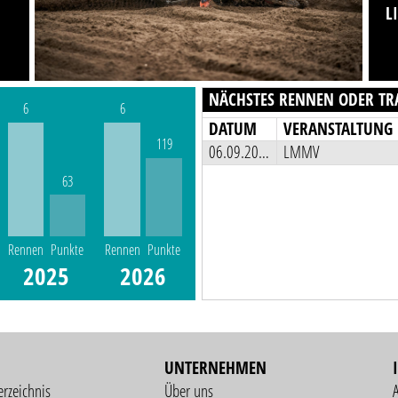
L
NÄCHSTES RENNEN ODER TR
6
6
DATUM
VERANSTALTUNG
119
06.09.2026
LMMV
63
Rennen
Punkte
Rennen
Punkte
2025
2026
UNTERNEHMEN
erzeichnis
Über uns