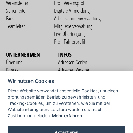
Vereinsleiter
Profi Vereinsprofil
Serienleiter
Digitale Anmeldung
Fans
Arbeitsstundenverwaltung
Teamleiter
Mitgliederverwaltung
Live Übertragung
Profi Fahrerprofil
UNTERNEHMEN
INFOS
Über uns
Adressen Serien
Kontakt
Adressen Vereine
Nutzungsbedingungen
Adressen Teams
Wir nutzen Cookies
Datenschutzerklärung
Streckenverzeichnis
Diese Website verwendet essentielle Cookies, um einen
Impressum
ordnungsgemäßen Betrieb zu gewährleisten, und
COMMUNITY
Tracking-Cookies, um zu verstehen, wie Sie mit der
Website interagieren. Letztere werden erst nach
Zustimmung geladen.
Mehr erfahren
TV
Akzeptieren